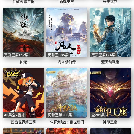
斗破苍穹年番
吞噬星空
完美世界
更新至第152集
更新至185集
更新至第174集
仙逆
凡人修仙传
遮天动画版
40集全+番外
更新至第165集
全209集
凹凸世界第三季
斗罗大陆2：绝世唐门
神印王座