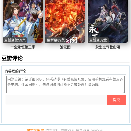
更新至第59集
更新至89集
更新至32集
一念永恒第三季
沧元图
永生之气壮山河
豆瓣评论
有兽焉的评论
可可美剧网
-
留言求片
-
百度XML
-
神马XML
-
360XML