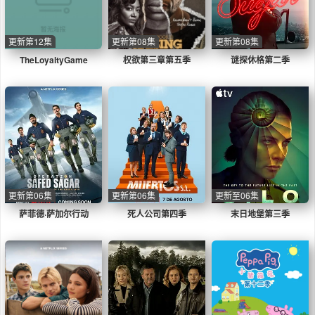
更新第12集
更新第08集
更新第08集
TheLoyaltyGame
权欲第三章第五季
谜探休格第二季
更新第06集
更新第06集
更新至06集
萨菲德·萨加尔行动
死人公司第四季
末日地堡第三季