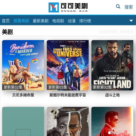
搜索
首页
观看美剧
最新美剧
电视剧
动漫
排行榜
可可美剧网
美剧
经典欧美剧_美剧推荐
更新第02集
更新第03集
更新第02集
贝尼多姆命案
斯图尔特未能拯救宇宙
战斗之地