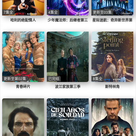
7集全
4集全
更新至03集
哈利的绝配情人
少年魔法师：后继者第三
星际迷航：奇异新世界第
季
四季
更新至第02集
已完结
8集全
青春碎片
波兰家族第三季
斯特林角