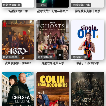
更新至第08集
已完结
更新至第07集
X战警97第二季
星球大战：幻境—第九个
神探默多克第十九季
绝地武士
更新第08集
更新第07集
更新第06集
波兰家族第三季1670
鬼屋欢乐送第五季
单身，出柜第四季