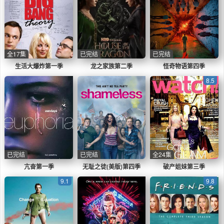
全17集
已完结
已完结
生活大爆炸第一季
龙之家族第二季
怪奇物语第四季
8.5
已完结
已完结
全24集
亢奋第一季
无耻之徒(美版)第四季
破产姐妹第三季
9.1
9.8