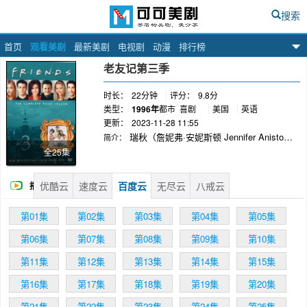
搜索
首页
观看美剧
最新美剧
电视剧
动漫
排行榜
可可美剧网
老友记第三季
时长：
22分钟
评分：
9.8分
类型：
1996年
都市
喜剧
美国
英语
更新：
2023-11-28 11:55
瑞秋（詹妮弗·安妮斯顿 Jennifer Aniston
简介：
饰）辞去了咖啡店的工作，开始尝试在时尚界发
全25集
展。马克为她找了一份工作，但罗斯（大卫·休默
David Schwimmer 饰）认为马克对她有企图，变
优酷云
速度云
百度云
无尽云
八戒云
播
得非常敏感。周年纪念日瑞秋仍在加班，罗斯带
了食物到办公室探望，弄得一团糟被瑞秋赶回
放
第01集
第02集
第03集
第04集
第05集
家，争吵后导致赌气分手。罗斯在和乔伊（马特·
理勃兰 Matt LeBlanc 饰） 、钱德勒（马修·派瑞
第06集
第07集
第08集
第09集
第10集
Matthew Perry 饰）喝酒时打电话给瑞秋，而马
克来恰好在，气愤地挂了电话。绝望他有一个陌
第11集
第12集
第13集
第14集
第15集
生女子有了一夜情，虽然试图和瑞秋重归于好
第16集
第17集
第18集
第19集
第20集
时，但由于此事两人还是最终分手。而然看到罗
斯和邦妮约会，瑞秋又非常伤心。两人发现彼此
第21集
第22集
第23集
第24集
第25集