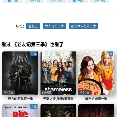
心底还是放不下对方，面对着邦妮和瑞秋，罗斯
犹豫了......
标签：
老友记
六人行第三季
都市六人行第三季
看过 《老友记第三季》也看了
9.4
9
全10集
已完结
全24集
权力的游戏第一季
无耻之徒(美版)第五季
破产姐妹第一季
9.5