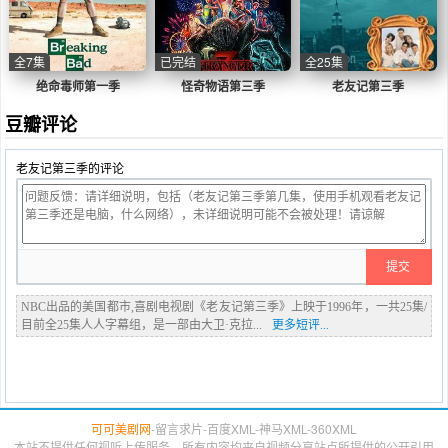
全7集
已完结
全25集
绝命毒师第一季
怪奇物语第三季
老友记第三季
豆瓣评论
老友记第三季的评论
NBC出品的美国都市,喜剧电视剧《老友记第三季》上映于1996年，一共25集/
目前全25集人人字幕组，是一部由大卫·克拉...
更多短评...
可可美剧网
-
留言求片
-
百度XML
-
神马XML
-
360XML
本站不提供任何视听上传服务，所有内容均来自视频分享站点所提供的公开引用