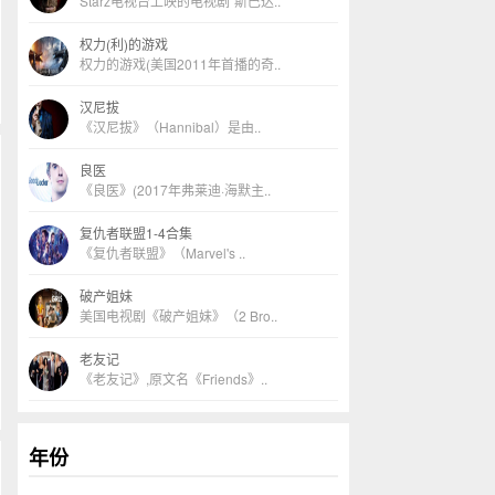
Starz电视台上映的电视剧“斯巴达..
权力(利)的游戏
权力的游戏(美国2011年首播的奇..
汉尼拔
《汉尼拔》（Hannibal）是由..
良医
《良医》(2017年弗莱迪·海默主..
复仇者联盟1-4合集
《复仇者联盟》（Marvel's ..
破产姐妹
美国电视剧《破产姐妹》（2 Bro..
老友记
《老友记》,原文名《Friends》..
年份