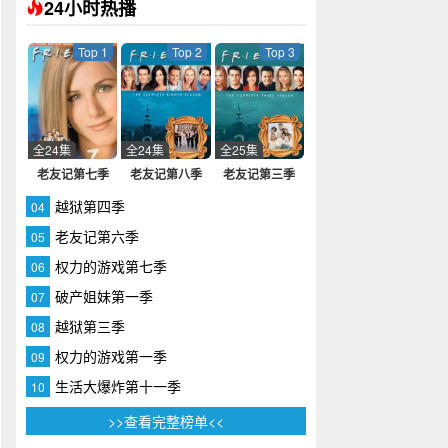
24小时热播
Top 1
Top 2
Top 3
全24集
全24集
全25集
老友记第七季
老友记第八季
老友记第三季
越狱第四季
04
老友记第六季
05
权力的游戏第七季
06
破产姐妹第一季
07
越狱第三季
08
权力的游戏第一季
09
生活大爆炸第十一季
10
>>查看完整榜单<<