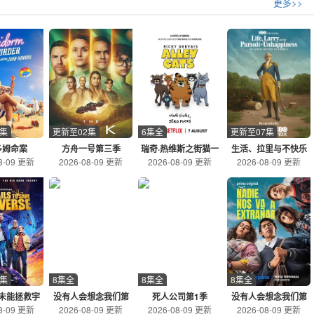
更多
>>
2集
更新至02集
6集全
更新至07集
多姆命案
方舟一号第三季
瑞奇·热维斯之街猫一
生活、拉里与不快乐
8-09 更新
2026-08-09 更新
2026-08-09 更新
2026-08-09 更新
族
的追求：一部美国史
3集
8集全
8集全
8集全
未能拯救宇
没有人会想念我们第
死人公司第1季
没有人会想念我们第
8-09 更新
2026-08-09 更新
2026-08-09 更新
2026-08-09 更新
宙
一季
二季