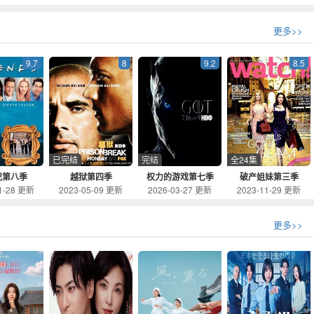
更多>>
9.7
8
9.2
8.5
已完结
完结
全24集
记第八季
越狱第四季
权力的游戏第七季
破产姐妹第三季
1-28 更新
2023-05-09 更新
2026-03-27 更新
2023-11-29 更新
更多>>