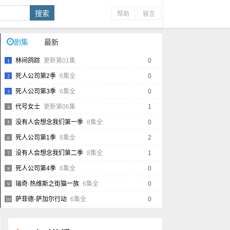
帮助
留言
剧集
最新
1
林间鸽踪
更新第01集
0
2
死人公司第2季
6集全
0
3
死人公司第3季
6集全
0
4
代号女士
更新第06集
1
5
没有人会想念我们第一季
8集全
0
6
死人公司第1季
8集全
2
7
没有人会想念我们第二季
8集全
1
8
死人公司第4季
6集全
0
9
瑞奇·热维斯之街猫一族
6集全
0
10
萨菲德·萨加尔行动
6集全
0