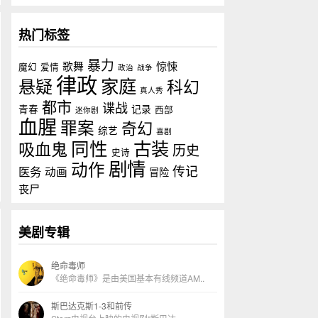
热门标签
暴力
歌舞
惊悚
魔幻
爱情
政治
战争
律政
家庭
悬疑
科幻
真人秀
都市
谍战
青春
记录
西部
迷你剧
血腥
罪案
奇幻
综艺
喜剧
同性
古装
吸血鬼
历史
史诗
剧情
动作
传记
医务
动画
冒险
丧尸
美剧专辑
绝命毒师
《绝命毒师》是由美国基本有线频道AM..
斯巴达克斯1-3和前传