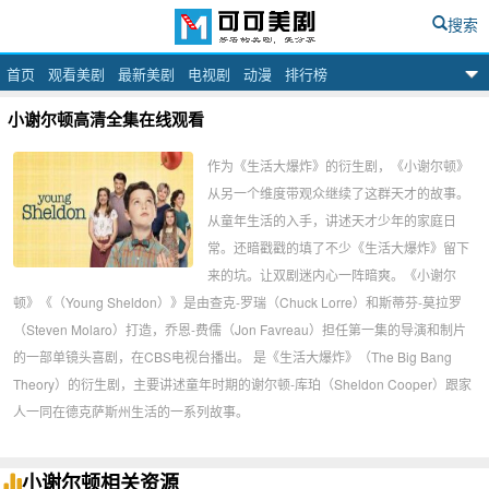
搜索
首页
观看美剧
最新美剧
电视剧
动漫
排行榜
可可美剧网
小谢尔顿高清全集在线观看
作为《生活大爆炸》的衍生剧，《小谢尔顿》
从另一个维度带观众继续了这群天才的故事。
从童年生活的入手，讲述天才少年的家庭日
常。还暗戳戳的填了不少《生活大爆炸》留下
来的坑。让双剧迷内心一阵暗爽。《小谢尔
顿》《（Young Sheldon）》是由查克-罗瑞（Chuck Lorre）和斯蒂芬-莫拉罗
（Steven Molaro）打造，乔恩-费儒（Jon Favreau）担任第一集的导演和制片
的一部单镜头喜剧，在CBS电视台播出。 是《生活大爆炸》（The Big Bang
Theory）的衍生剧，主要讲述童年时期的谢尔顿-库珀（Sheldon Cooper）跟家
人一同在德克萨斯州生活的一系列故事。
小谢尔顿相关资源