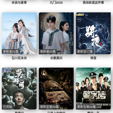
米良与麦青
九门2026
我当卧底这件事
更新第24集
更新第24集
更新至17集
忘川花未央
长歌莫问
将夜
已完结
更新至第04集
更新至第24集