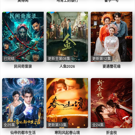
莫得闲
马背上的银行
警字一号
已完结
更新至第08集
更新第12集
民间奇案录
人鱼2026
宴遇簪花缘
全25集
更新第13集
全24集
仙帝的都市生活
寒阳风起春山境
折金枝