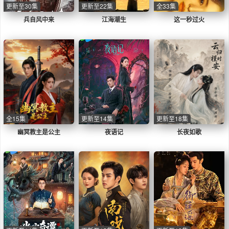
更新至30集
更新至22集
全33集
兵自风中来
江海潮生
这一秒过火
全15集
更新至14集
更新至18集
幽冥教主是公主
夜语记
长夜如歌