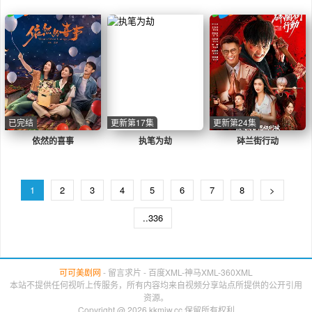
已完结
更新第17集
更新第24集
依然的喜事
执笔为劫
砵兰街行动
1
2
3
4
5
6
7
8
>
..336
可可美剧网
-
留言求片
-
百度XML
-
神马XML
-
360XML
本站不提供任何视听上传服务，所有内容均来自视频分享站点所提供的公开引用
资源。
Copyright @ 2026 kkmjw.cc 保留所有权利