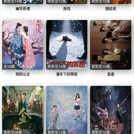
更新至14集
更新至12集
更新至19集
幽宅奇谭
南戏
御廷谣
全18集
更新至16集
更新至10集
昭阳公主
凛冬下的罪恶
盲盒
更新至08集
更新至14集
更新至16集