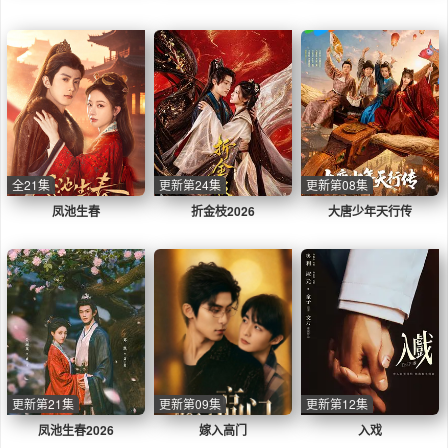
全21集
更新第24集
更新第08集
凤池生春
折金枝2026
大唐少年天行传
更新第21集
更新第09集
更新第12集
凤池生春2026
嫁入高门
入戏