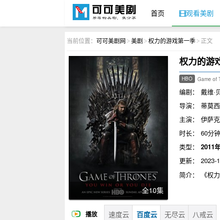
首页
观看美剧
可可美剧网
当前位置：
可可美剧网
美剧
权力的游戏第一季
正文
>
>
>
权力的游
HBO
Game o
编剧：
戴维·
导演：
蒂莫西
主演：
伊萨克
尼,肖恩·宾,米
时长：
60分
类型：
2011
更新：
2023-1
简介：
《权
·R·R·马丁
全10集
故事背景中虚
似亚欧大陆。
速度云
百度云
无尽云
险即将到来。
八戒云
播放