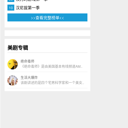
汉尼拔第一季
10
>>查看完整榜单<<
美剧专辑
绝命毒师
《绝命毒师》是由美国基本有线频道AM..
生活大爆炸
该剧讲述的是四个宅男科学家和一个美女..