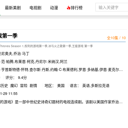
最新美剧
电视剧
动漫
排行榜
戏第一季
全10集 / 10
f Thrones Season 1,权利的游戏第一季,冰与火之歌第一季,王座游戏 第一季
贝尼奥夫,乔治·马丁
·范·帕腾,布莱恩·柯克,丹尼尔·米纳汉,阿兰
·亨普斯特德-怀特,查尔斯·丹斯,约翰·C·布莱德利,罗恩·多纳基,伊恩·麦克尔希
歇尔·费尔利,..
钟
评分：
9.4分
年
历史
魔幻
冒险
剧情
地区：
美国
语言：
英语,多斯拉克语
1-29 11:55
力的游戏》是一部中世纪史诗奇幻题材的电视连续剧。该剧以美国作家乔治
的奇幻巨作《冰与火之歌》七部曲为基础改编创作。
构的世界，分为两片大陆：位于西面的“日落国度”维斯特洛；位于东面的类
故事从维斯特洛大陆边境处发现远古传说中早已灭 绝的生物开始，预示着危
而这片大陆的临冬城主暨北境统领艾德史塔克家族也迎来了老友兼国王劳勃·