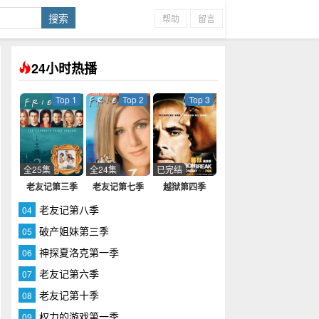
帮助
留言
24小时热播
Top 1
Top 2
Top 3
全25集
全24集
已完结
老友记第三季
老友记第七季
越狱第四季
老友记第八季
04
破产姐妹第三季
05
神探夏洛克第一季
06
老友记第六季
07
老友记第十季
08
权力的游戏第一季
09