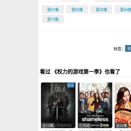
拜拉席恩的来访
企图夺取铁王
第01集
第02集
第03集
第04
位重的拜拉席
第10集
告人秘密的兰
战乱之中.....
标签：
权
看过 《权力的游戏第一季》也看了
9.4
全10集
已完结
全24集