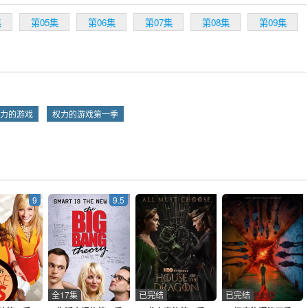
。国王希望艾德·史塔克（肖恩·宾 Sean Bean 饰）能担任首相一职，对抗
座的叛军。危情一触即发，整个王国看似平和的表面下却是波涛暗涌。权高
集
第05集
第06集
第07集
第08集
第09集
恩家族、勇敢善良的史塔克家族、企图谋取王位的坦格利安家族、有着不可
尼斯特家族。这些家族各怀鬼胎，国王的意外生亡，使国家马上陷入无尽的
力的游戏
权力的游戏第一季
9
9.5
全17集
已完结
已完结