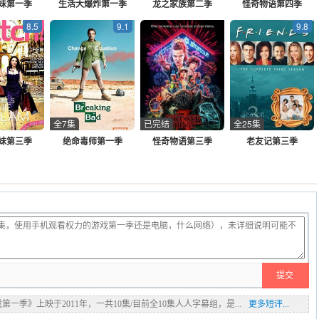
妹第一季
生活大爆炸第一季
龙之家族第二季
怪奇物语第四季
8.5
9.1
9.8
全7集
已完结
全25集
妹第三季
绝命毒师第一季
怪奇物语第三季
老友记第三季
一季》上映于2011年，一共10集/目前全10集人人字幕组，是...
更多短评...