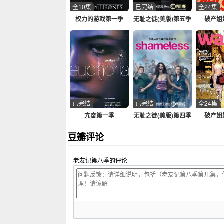
全10集
已完结
全24集
权力的游戏第一季
无耻之徒(美版)第五季
破产姐
已完结
已完结
全24集
亢奋第一季
无耻之徒(美版)第四季
破产姐
豆瓣评论
老友记第八季的评论