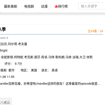
最新美剧
电视剧
动漫
排行榜
八季
全24集 / 24
eason 8
克拉尼,玛尔塔·考夫曼
Bright
·安妮斯顿,柯特妮·考克斯,丽莎·库卓,马特·勒布朗,马修·派瑞,大卫·休默
钟
评分：
9.7分
年
喜剧
都市
地区：
美国
语言：
英语
1-28 11:55
andler忽胖忽瘦，好希望有chandler这样的朋友！这季最爱的episode就是
oebe怀孕向她求婚的片段 感动cry! # 在众人的猜测中，瑞秋（詹妮弗·安妮斯
er Aniston 饰）证实自己确实怀孕了，而孩子的父亲正是罗斯（大卫·休默 David
r 饰），事情就发生在钱德勒（马修·派瑞 Matthew Perry 饰）和摩妮卡（柯特
urteney Cox 饰）婚礼前的一个月。瑞秋和乔伊（马特·理勃兰 Matt LeBlanc
八戒云