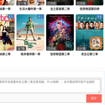
全17集
已完结
已完结
妹第一季
生活大爆炸第一季
龙之家族第二季
怪奇物语第四季
8.5
9.1
9.8
全7集
已完结
全25集
妹第三季
绝命毒师第一季
怪奇物语第三季
老友记第三季