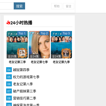
帮助
留言
24小时热播
Top 1
Top 2
Top 3
全25集
全24集
全24集
老友记第三季
老友记第七季
老友记第九季
越狱第四季
04
权力的游戏第七季
05
老友记第八季
06
破产姐妹第三季
07
营销伎巧第二季
08
神探夏洛克第一季
09