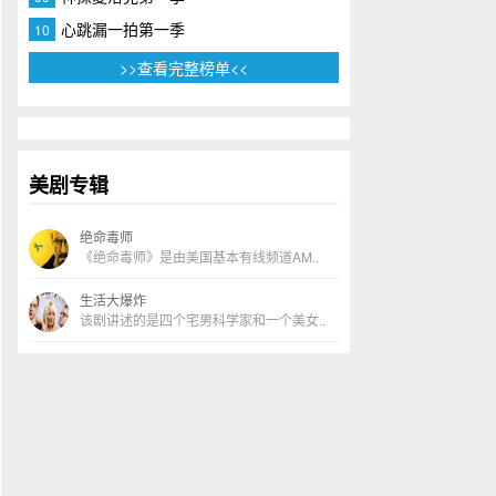
心跳漏一拍第一季
10
>>查看完整榜单<<
美剧专辑
绝命毒师
《绝命毒师》是由美国基本有线频道AM..
生活大爆炸
该剧讲述的是四个宅男科学家和一个美女..