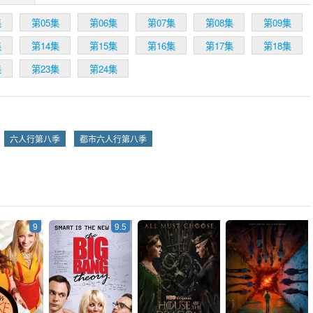
一起，但这时乔伊忽然对瑞秋产生了不一样感觉。当罗斯觉得自己在丧失了
觉时，乔伊只好建议瑞秋搬到罗斯那里住。后来乔伊表达了自己对瑞秋的感
集
第05集
第06集
第07集
第08集
第09集
拒了。瑞秋剩下一个女儿，取名为Emma，尽管这个名字是摩妮卡从小就计
集
第14集
第15集
第16集
第17集
第18集
备用在自己孩子身上的。
集
第23集
第24集
六人行第八季
都市六人行第八季
9
9.5