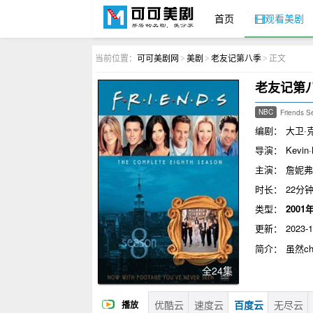
首页
观看美剧
可可美剧网
当前位置：
可可美剧网
美剧
老友记第八季
正文
>
>
>
老友记第
NBC
Friends S
编剧：
大卫·
导演：
Kevin·
主演：
詹妮弗
时长：
22分
类型：
2001
更新：
2023-1
简介：
虽然ch
Joey知道ph
全24集
顿 Jennif
Schwimme
优酷云
速度云
百度云
妮·考克斯 Co
无尽云
播放