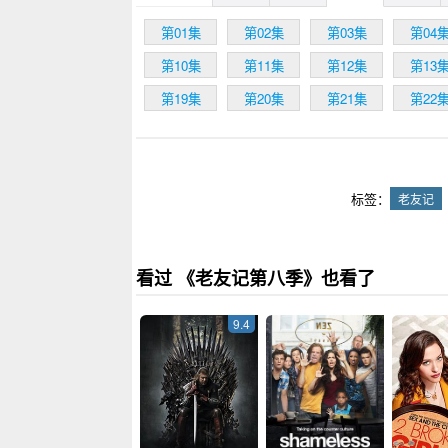
饰）继续住在
很多父亲的感
第01集
第02集
第03集
第04
觉，但瑞秋婉
第10集
第11集
第12集
第13
划好了的，准
第19集
第20集
第21集
第22
标签：
老友记
看过 《老友记第八季》也看了
9.4