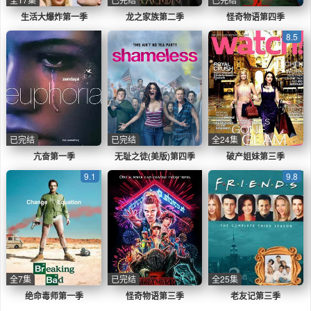
生活大爆炸第一季
龙之家族第二季
怪奇物语第四季
8.5
已完结
已完结
全24集
亢奋第一季
无耻之徒(美版)第四季
破产姐妹第三季
9.1
9.8
全7集
已完结
全25集
绝命毒师第一季
怪奇物语第三季
老友记第三季