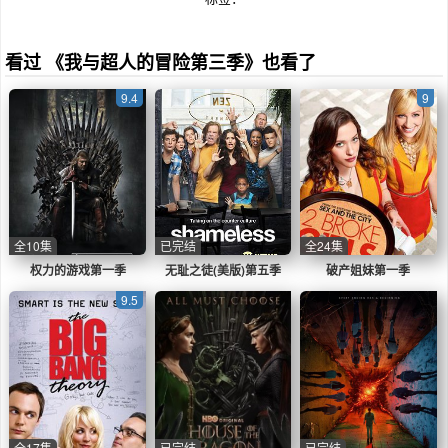
看过 《我与超人的冒险第三季》也看了
9.4
9
全10集
已完结
全24集
权力的游戏第一季
无耻之徒(美版)第五季
破产姐妹第一季
9.5
全17集
已完结
已完结