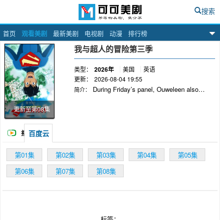
搜索
首页
观看美剧
最新美剧
电视剧
动漫
排行榜
可可美剧网
我与超人的冒险第三季
类型：
2026年
美国
英语
更新：
2026-08-04 19:55
During Friday’s panel, Ouweleen also
简介：
revealed that “My Adventures with Superman”
has been renewed for a third season.
更新至第08集
Production had “just begun” with creators turn in
outlines, he added.
百度云
播
放
第01集
第02集
第03集
第04集
第05集
第06集
第07集
第08集
标签：