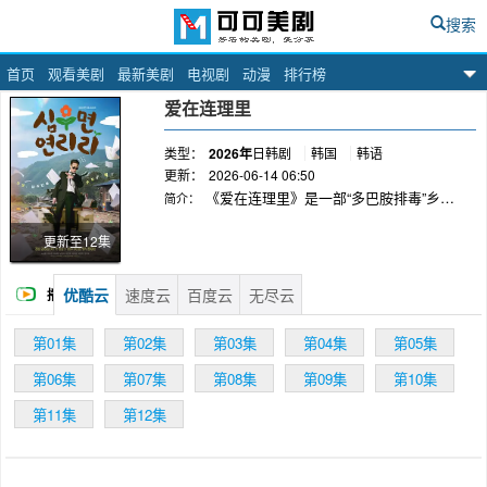
搜索
首页
观看美剧
最新美剧
电视剧
动漫
排行榜
可可美剧网
爱在连理里
类型：
2026年
日韩剧
韩国
韩语
更新：
2026-06-14 06:50
《爱在连理里》是一部“多巴胺排毒”乡村
简介：
治愈剧，讲述一户被强制迁往清净又凶险之地“然
理理”的都市家庭，在大自然中寻找真正幸福的故
更新至12集
事。 在剧中，朴成雄饰演从城市迁居到然理
理的家庭之主“泰勋”。通过描绘他离开城市，在
优酷云
速度云
百度云
无尽云
播
自然中寻找“真幸福”的过程，预计将为观众带来
无害的乐趣和动 人的感动。 李水京在剧中
放
第01集
第02集
第03集
第04集
第05集
饰演的是超级妈妈赵美丽，她代替被公司束缚的
丈夫独自抚养三个儿子。李水京和饰演泰勋的朴
第06集
第07集
第08集
第09集
第10集
成雄将饰演一对夫妻。 《爱在连理里》由执
第11集
第12集
导电影《水云杂方》、《24小时健身房》的崔妍
秀 PD担任导演；剧本则由改编《上流社会》
《OK！Madam》《Single in Seoul》，并创作
《恋爱缺席的浪漫》《Long-D》的王惠智作家执