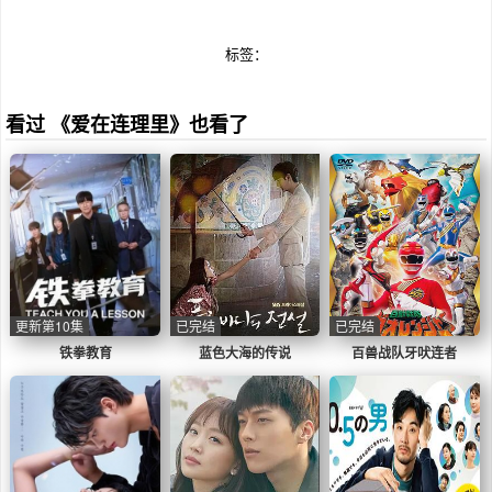
笔。 10月开拍，KBS明年播出。
标签：
看过 《爱在连理里》也看了
更新第10集
已完结
已完结
铁拳教育
蓝色大海的传说
百兽战队牙吠连者