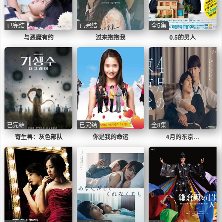
已完结
已完结
全5集
与恶魔有约
过来抱抱我
0.5的男人
已完结
已完结
全8集
寄生兽：灰色部队
你是我的命运
4月的东京…