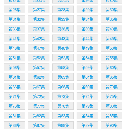
第26集
第27集
第28集
第29集
第30集
第31集
第32集
第33集
第34集
第35集
第36集
第37集
第38集
第39集
第40集
第41集
第42集
第43集
第44集
第45集
第46集
第47集
第48集
第49集
第50集
第51集
第52集
第53集
第54集
第55集
第56集
第57集
第58集
第59集
第60集
第61集
第62集
第63集
第64集
第65集
第66集
第67集
第68集
第69集
第70集
第71集
第72集
第73集
第74集
第75集
第76集
第77集
第78集
第79集
第80集
第81集
第82集
第83集
第84集
第85集
第86集
第87集
第88集
第89集
第90集