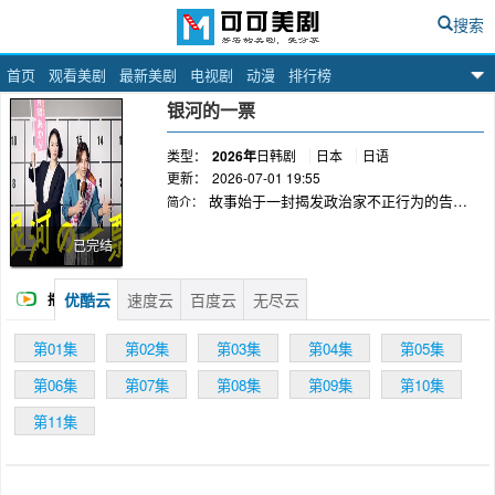
搜索
首页
观看美剧
最新美剧
电视剧
动漫
排行榜
可可美剧网
银河的一票
类型：
2026年
日韩剧
日本
日语
更新：
2026-07-01 19:55
故事始于一封揭发政治家不正行为的告发
简介：
信。执政党干事长之女、同时也是秘书的星野茉
莉（黑木华 饰）暗中追查真相，却因此被父亲切
已完结
割，失去工作与容身之所，人生瞬间跌入谷底。
走投无路之际，她遇见了性格爽朗、毫无政治经
优酷云
速度云
百度云
无尽云
播
验的小酒馆妈妈桑月冈明里（野吕佳代 饰）。一
次突如其来的东京都知事选举，让茉莉萌生念头
放
第01集
第02集
第03集
第04集
第05集
——推举这个“政治素人”参选。两名背景与性格
截然不同的女性就此携手，在权谋与舆论交织的
第06集
第07集
第08集
第09集
第10集
选战中并肩作战，展开一场笑中带泪、热血又另
第11集
类的“选举娱乐”故事。