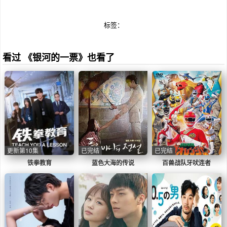
标签：
看过 《银河的一票》也看了
更新第10集
已完结
已完结
铁拳教育
蓝色大海的传说
百兽战队牙吠连者