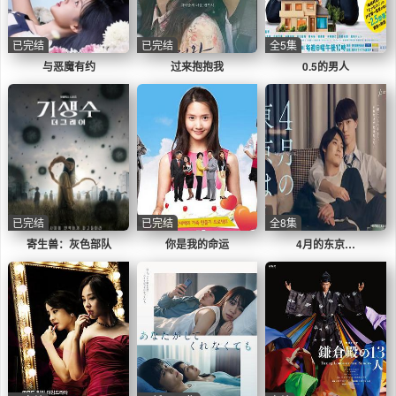
已完结
已完结
全5集
与恶魔有约
过来抱抱我
0.5的男人
已完结
已完结
全8集
寄生兽：灰色部队
你是我的命运
4月的东京…