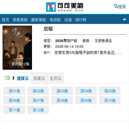
搜索
首页
观看美剧
最新美剧
电视剧
动漫
排行榜
可可美剧网
双程
类型：
2026年
国产剧
泰国
汉语普通话
更新：
2026-06-14 19:55
优等生男2与桀骜不驯的男1意外走近，萌
简介：
生 情愫，在懵懂与挣扎中相爱。恋情暴露引
发风 波，男1为保护男2而冲动伤人被家人强
更新第12集
制送出 国,两人因错过和信件丢失彻底失
联。五年后 男2在职场重達已是总裁的男1，
速度云
百度云
无尽云
播
在男1的苦苦追 求下男2主动去找男1。却因
男1酒后喝醉产生误 会，两人再生裂痕。经
放
第01集
第02集
第03集
第04集
第05集
历痛苦分离、生死误会， 两人认清真心。最
终，彼此解开过往心结，选择 放下伤害,重
第06集
第07集
第08集
第09集
第10集
新携手共度未来。
第11集
第12集