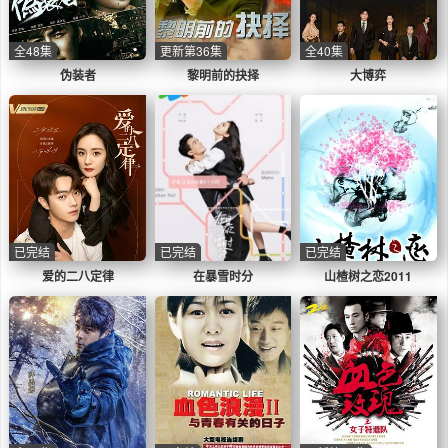
全48集
更新第36集
全40集
伪装者
黎明前的抉择
大博弈
已完结
已完结
已完结
爱的二八定律
在暴雪时分
山楂树之恋2011