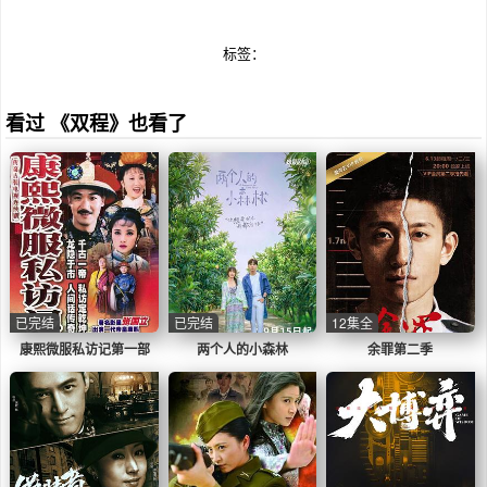
标签：
看过 《双程》也看了
已完结
已完结
12集全
康熙微服私访记第一部
两个人的小森林
余罪第二季