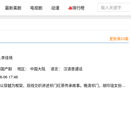
最新美剧
电视剧
动漫
排行榜
更新第24集
,李佳琦
年
国产剧
地区：
中国大陆
语言：
汉语普通话
6-06 17:46
渡以穿越为框架，双线交织讲述祁门红茶传承故事。晚清祁门，胡玲珑女扮男
遭叔父刁难，现代茶人乔欣因刺杀意外穿越，魂魄寄于血色玉佩附身胡玲
闯斗茶之关抗英商欺压改良红茶，胡玲珑突破性别桎梏创制祁门香，乔欣助
扬名。期间胡玲珑与北洋水师徐知年相知相爱，历经家族纷争家国动荡坚守
裂乔欣回归现代，却因定情银簪再度穿越助力胡玲珑。最终乔欣在现代研发
护茶业机密，让中国茶文化走向世界，谱写女性觉醒文化传承与家国情怀的