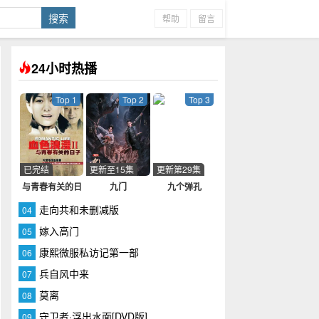
帮助
留言
24小时热播
Top 1
Top 2
Top 3
已完结
更新至15集
更新第29集
与青春有关的日
九门
九个弹孔
子
走向共和未删减版
04
嫁入高门
05
康熙微服私访记第一部
06
兵自风中来
07
莫离
08
守卫者·浮出水面[DVD版]
09