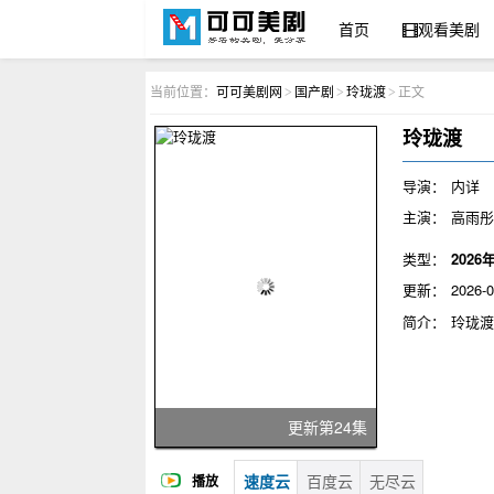
首页
观看美剧
可可美剧网
当前位置：
可可美剧网
国产剧
玲珑渡
正文
>
>
>
玲珑渡
导演：
内详
主演：
高雨彤
类型：
2026
更新：
2026-0
简介：
玲珑
装继承家业，
珑。二人携手
其在上海茶会
茶道。玉佩碎
更新第24集
玲珑红茶，守
赞歌。
速度云
百度云
无尽云
播放