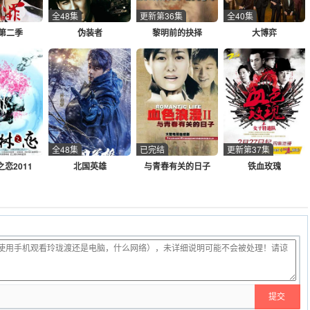
全48集
更新第36集
全40集
第二季
伪装者
黎明前的抉择
大博弈
全48集
已完结
更新第37集
恋2011
北国英雄
与青春有关的日子
铁血玫瑰