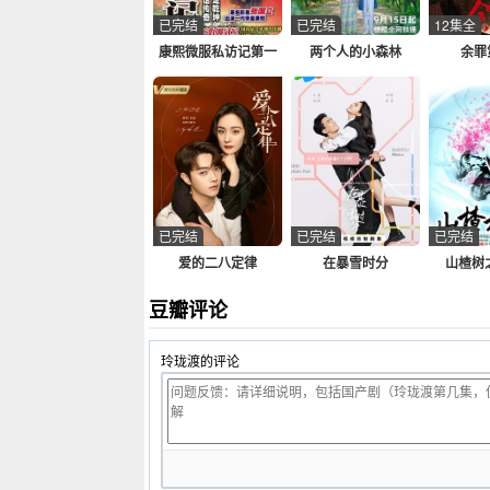
已完结
已完结
12集全
康熙微服私访记第一
两个人的小森林
余罪
部
已完结
已完结
已完结
爱的二八定律
在暴雪时分
山楂树之
豆瓣评论
玲珑渡的评论