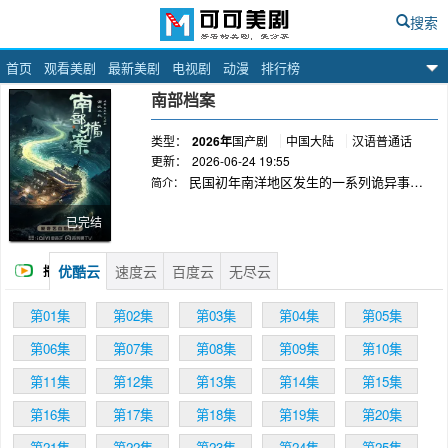
搜索
首页
观看美剧
最新美剧
电视剧
动漫
排行榜
可可美剧网
南部档案
类型：
2026年
国产剧
中国大陆
汉语普通话
更新：
2026-06-24 19:55
民国初年南洋地区发生的一系列诡异事
简介：
件。故事以张海盐和张海虾两位南部档案馆的秘
密探员为主角，他们调查一起神秘案件，发现案
已完结
件背后隐藏着军阀利用剧毒植物“黄昏草”散播的
阴谋。在调查过程中，张海盐和张海虾经历了生
优酷云
速度云
百度云
无尽云
播
死考验，张海虾甚至因此瘫痪。随着线索逐渐清
晰，张海盐发现所有的线索都指向一艘大船——
放
第01集
第02集
第03集
第04集
第05集
南安号…… 该剧改编自南派三叔同名小说。
第06集
第07集
第08集
第09集
第10集
第11集
第12集
第13集
第14集
第15集
第16集
第17集
第18集
第19集
第20集
第21集
第22集
第23集
第24集
第25集