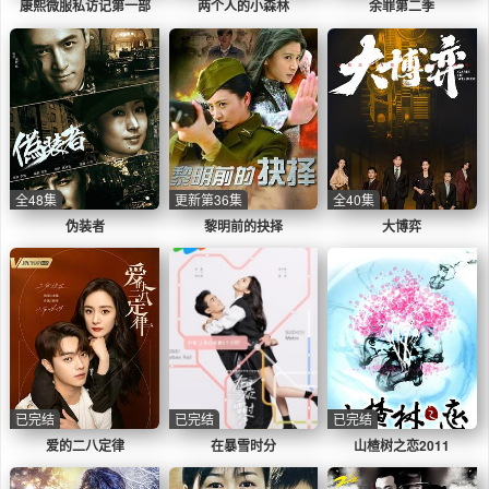
康熙微服私访记第一部
两个人的小森林
余罪第二季
全48集
更新第36集
全40集
伪装者
黎明前的抉择
大博弈
已完结
已完结
已完结
爱的二八定律
在暴雪时分
山楂树之恋2011