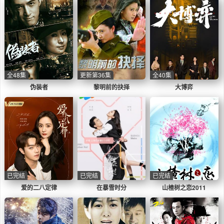
全48集
更新第36集
全40集
伪装者
黎明前的抉择
大博弈
已完结
已完结
已完结
爱的二八定律
在暴雪时分
山楂树之恋2011