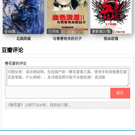
全48集
已完结
更新第37集
北国英雄
与青春有关的日子
铁血玫瑰
豆瓣评论
春花宴的评论
《春花宴》上映于2026年，目前全27集 。