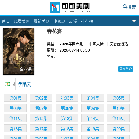
搜索
首页
观看美剧
最新美剧
电视剧
动漫
排行榜
可可美剧网
春花宴
类型：
2026年
国产剧
中国大陆
汉语普通话
更新：
2026-07-14 06:50
简介：
全27集
展开简介
暗厂死士眉林身负血仇，以命入局，周旋于多位
优酷云
播
男子之间：她是疯王慕容璟和最锋利的杀人利
刃，也是阴狠大皇子眼中的旧梦替身，还是赵国
放
质子越秦偏执守护的人。一场关于利用与深情的
第01集
第02集
第03集
第04集
第05集
修罗场，在皇权博弈中凄美上演。
第06集
第07集
第08集
第09集
第10集
第11集
第12集
第13集
第14集
第15集
第16集
第17集
第18集
第19集
第20集
第21集
第22集
第23集
第24集
第25集