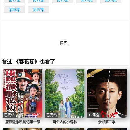
第26集
第27集
标签：
看过 《春花宴》也看了
已完结
已完结
12集全
康熙微服私访记第一部
两个人的小森林
余罪第二季