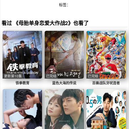
标签：
看过 《母胎单身恋爱大作战2》也看了
更新第10集
已完结
已完结
铁拳教育
蓝色大海的传说
百兽战队牙吠连者