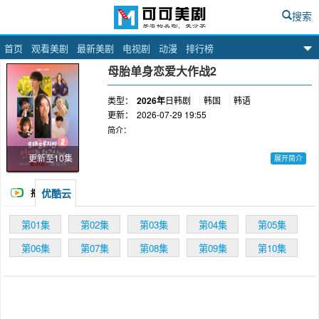
搜索
首页
观看美剧
最新美剧
电视剧
动漫
排行榜
可可美剧网
母胎单身恋爱大作战2
类型：
2026年
日韩剧
韩国
韩语
更新：
2026-07-29 19:55
简介：
更新至10集
展开简介
帮助改造恋爱生涩的母胎单身们人生第一次恋爱
优酷云
播
的恋爱真人秀
放
第01集
第02集
第03集
第04集
第05集
第06集
第07集
第08集
第09集
第10集