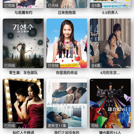
已完结
已完结
全5集
与恶魔有约
过来抱抱我
0.5的男人
已完结
已完结
全8集
寄生兽：灰色部队
你是我的命运
4月的东京…
已完结
更新至11集
完结
灿烂人生韩语
我们之间没有的
镰仓殿的13人