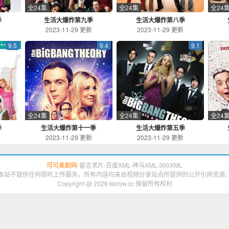
全24集
全24集
全24
季
生活大爆炸第九季
生活大爆炸第八季
新
2023-11-29 更新
2023-11-29 更新
9.5
9.4
9.1
全24集
全24集
全24
季
生活大爆炸第十一季
生活大爆炸第五季
新
2023-11-29 更新
2023-11-29 更新
可可美剧网
-
留言求片
-
百度XML
-
神马XML
-
360XML
本站不提供任何视听上传服务，所有内容均来自视频分享站点所提供的公开引用资源
Copyright @ 2026 kkmjw.cc 保留所有权利