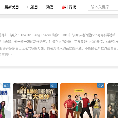
最新美剧
电视剧
动漫
排行榜
》（英文：The Big Bang Theory 简称：TBBT）该剧讲述的是四个宅男
的小仓鼠，他一板一眼的动作语气，吐槽别人的妙语，可爱又贱兮兮的表情，总能引
都有许许多多自己无法驾驭的方面，假装对他人的话题感兴趣，不能随心所欲的谈论自
的事情！"
9.3
9.1
9.2