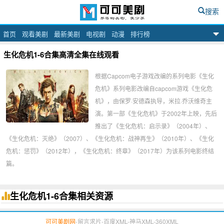
搜索
首页
观看美剧
最新美剧
电视剧
动漫
排行榜
可可美剧网
生化危机1-6合集高清全集在线观看
根据Capcom电子游戏改编的系列电影《生化
危机》系列电影改编自capcom游戏《生化危
机》，由保罗·安德森执导，米拉·乔沃维奇主
演。第一部《生化危机》于2002年上映，先后
推出了《生化危机：启示录》（2004年）、
《生化危机：灭绝》（2007）、《生化危机：战神再生》（2010年）、《生化
危机：惩罚》（2012年），《生化危机：终章》（2017年）为该系列电影终结
篇。
生化危机1-6合集相关资源
可可美剧网
-
留言求片
-
百度XML
-
神马XML
-
360XML