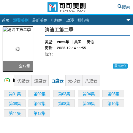
搜索
首页
观看美剧
最新美剧
电视剧
动漫
排行榜
可可美剧网
清洁工第二季
类型：
2022年
美国
英语
更新：
2023-12-14 11:55
简介：
全12集
展开简介
当聪明的柬埔寨医生Thony De La Rosa来到美国
优酷云
速度云
百度云
无尽云
八戒云
播
治疗，以拯救她生病的儿子，她很快发现她的道
路不会像她希望的那样简单。当这个系统很快让
放
她失望，迫使她躲起来，她决心不让自己被打倒
第01集
第02集
第03集
第04集
第05集
和边缘化，成为有组织犯罪的清洁女工。利用她
第06集
第07集
第08集
第09集
第10集
的狡猾和智慧，Thony在黑社会中开辟了自己的
道路，做她必须生存的任何事情。
第11集
第12集