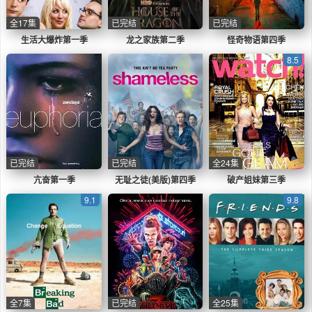
全17集
已完结
已完结
生活大爆炸第一季
龙之家族第二季
怪奇物语第四季
8.5
已完结
已完结
全24集
亢奋第一季
无耻之徒(美版)第四季
破产姐妹第三季
9.1
9.8
全7集
已完结
全25集