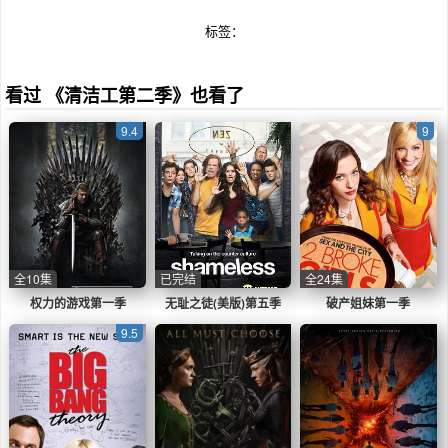
标签：
看过 《清洁工第二季》也看了
9.4
9
全10集
已完结
全24集
权力的游戏第一季
无耻之徒(美版)第五季
破产姐妹第一季
9.5