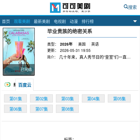
搜索
首页
观看美剧
最新美剧
电视剧
动漫
排行榜
可可美剧网
毕业贵族的绝密关系
类型：
2026年
美国
英语
更新：
2026-05-31 19:55
几十年来，真人秀节目的“皇室”们一直居
简介：
住在加州洛杉矶郊区的卡拉巴萨斯。如今，新一
代明星即将在《卡拉巴萨斯机密》中加入他们的
已完结
行列。 在Netflix的全新真人秀剧集《卡拉巴
萨斯机密》中，镜头将跟随一群儿时好友、前任
百度云
播
和对手，他们在阔别四年后重返卡拉巴萨斯的山
坡豪宅。大学刚毕业，他们又陷入了他们以为已
放
第01集
第02集
第03集
第04集
第05集
经告别的纷扰之中。随着旧情复燃，埋藏的矛盾
再次浮现，这些年轻人被迫在养育他们的小镇上
第06集
第07集
第08集
面对未竟的事业和不确定的未来。 这群卡拉
巴萨斯人分别于2020年和2021年高中毕业，之后
都前往这片魅力四射的聚居地之外的大学就读。
现在，他们必须规划未来的人生，同时还要处理
那些仍然萦绕在家乡的记忆和人际关系。
标签：