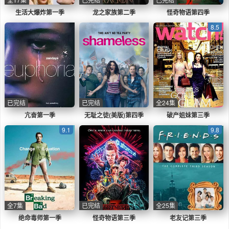
生活大爆炸第一季
龙之家族第二季
怪奇物语第四季
8.5
已完结
已完结
全24集
亢奋第一季
无耻之徒(美版)第四季
破产姐妹第三季
9.1
9.8
全7集
已完结
全25集
绝命毒师第一季
怪奇物语第三季
老友记第三季