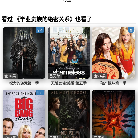
看过 《毕业贵族的绝密关系》也看了
9.4
9
全10集
已完结
全24集
权力的游戏第一季
无耻之徒(美版)第五季
破产姐妹第一季
9.5
全17集
已完结
已完结