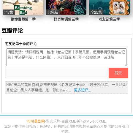
全7集
已完结
全25集
绝命毒师第一季
怪奇物语第三季
老友记第三季
豆瓣评论
老友记第十季的评论
NBC出品的美国喜剧,都市电视剧《老友记第十季》上映于2003年，一共18集/
目前全18集人人字幕组，是一部由David...
更多短评...
可可美剧网
-
留言求片
-
百度XML
-
神马XML
-
360XML
本站不提供任何视听上传服务，所有内容均来自视频分享站点所提供的公开引用
资源。