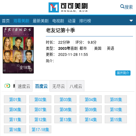
搜索
首页
观看美剧
最新美剧
电视剧
动漫
排行榜
可可美剧网
老友记第十季
时长：
22分钟
评分：
9.8分
类型：
2003年
喜剧
都市
美国
英语
更新：
2023-11-28 11:55
简介：
全18集
展开简介
Rachel下飞机那段真是哭惨了。六个人的十年陪
速度云
百度云
无尽云
八戒云
播
伴了我短暂的四个月，多感激。空空的房间里留
下了六把带着体温的钥匙，新的旅途已经启程。
放
第01集
第02集
第03集
第04集
第05集
# 乔伊（马特·理勃兰MattLeBlanc饰）和瑞秋
（詹妮弗·安妮斯顿JenniferAniston饰）的恋情维
第06集
第07集
第08集
第09集
第10集
持不久就发现彼此不适应身体上的交往，决定只
做朋友。迈克克服自身障碍的迈克终于向菲比
第11集
第12集
第13集
第14集
第15集
（莉莎·库卓LisaKudrow饰）求婚，两人终成眷
第16集
第17-18集
属。钱德勒（马修·派瑞MatthewPerry饰）和摩