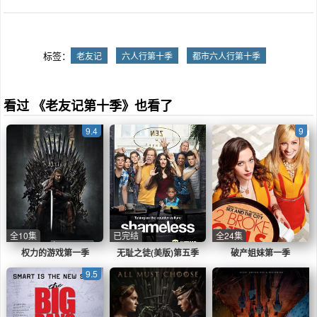
妮卡（柯特妮·考克斯CourteneyCox饰）的代孕
母亲艾瑞卡生了一对龙凤胎，Jack和Erica。瑞
秋通过马克的介绍决定前往巴黎工作。朋友们为
她举行了告别派对，除了罗斯（大卫·休默
标签：
老友记
六人行第十季
都市六人行第十季
DavidSchwimmer饰）她轮流跟朋友们告别。而
此时罗斯意识到自己仍然爱着瑞秋，两人重修旧
好，瑞秋也放弃了巴黎的工作。经历了十年间风
风雨雨，大家分别离开公寓，都留下自己的一把
看过 《老友记第十季》也看了
钥匙……
9.4
9
全10集
已完结
全24集
权力的游戏第一季
无耻之徒(美版)第五季
破产姐妹第一季
9.5