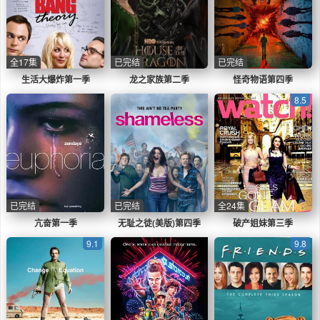
全17集
已完结
已完结
生活大爆炸第一季
龙之家族第二季
怪奇物语第四季
8.5
已完结
已完结
全24集
亢奋第一季
无耻之徒(美版)第四季
破产姐妹第三季
9.1
9.8