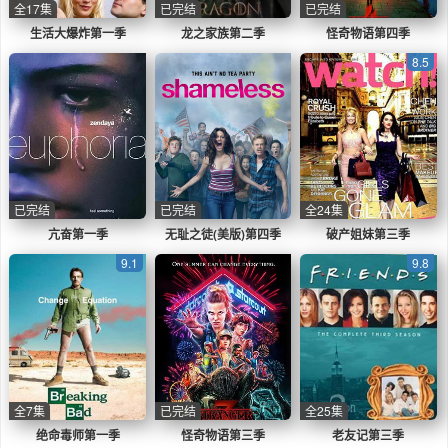
全17集
已完结
已完结
生活大爆炸第一季
龙之家族第二季
怪奇物语第四季
8.5
已完结
已完结
全24集
亢奋第一季
无耻之徒(美版)第四季
破产姐妹第三季
9.1
9.8
全7集
已完结
全25集
绝命毒师第一季
怪奇物语第三季
老友记第三季