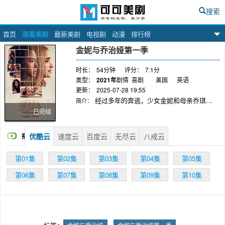
搜索
首页
观看美剧
最新美剧
电视剧
动漫
排行榜
可可美剧网
金妮与乔治娅第一季
时长：
54分钟
评分：
7.1分
类型：
2021年
剧情
喜剧
美国
英语
更新：
2025-07-28 19:55
经过多年的奔逃，少女金妮和母亲乔琪雅
简介：
渴望安定下来。然而，乔琪雅过去的秘密却危及
已完结
她们的这番努力。
优酷云
速度云
百度云
无尽云
八戒云
播
放
第01集
第02集
第03集
第04集
第05集
第06集
第07集
第08集
第09集
第10集