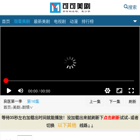
搜索
首页
观看美剧
最新美剧
电视剧
动漫
排行榜
可可美剧网
第16集
良医第一季
上一集
下一集
刷新
首页
美剧
剧情
>
>
∨
等待35秒左右加载出时间就能播放！没加载出来就刷新下
点击刷新
试试~或者
以下其他
切换
线路↓↓