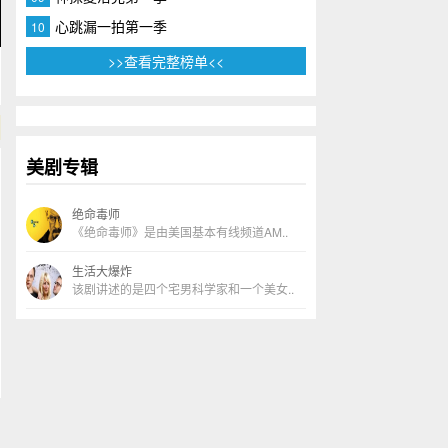
心跳漏一拍第一季
10
>>查看完整榜单<<
美剧专辑
绝命毒师
《绝命毒师》是由美国基本有线频道AM..
生活大爆炸
该剧讲述的是四个宅男科学家和一个美女..