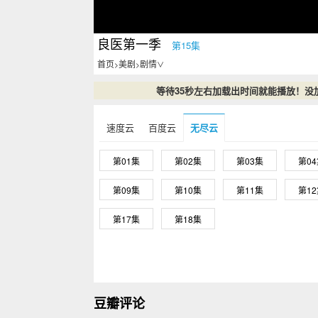
良医第一季
第15集
首页
美剧
剧情
>
>
∨
等待35秒左右加载出时间就能播放！没
速度云
百度云
无尽云
第01集
第02集
第03集
第0
第09集
第10集
第11集
第1
第17集
第18集
豆瓣评论