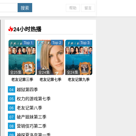
帮助
留言
24小时热播
Top 1
Top 2
Top 3
全25集
全24集
全24集
老友记第三季
老友记第七季
老友记第九季
越狱第四季
04
权力的游戏第七季
05
老友记第八季
06
破产姐妹第三季
07
营销伎巧第二季
08
神探夏洛克第一季
09