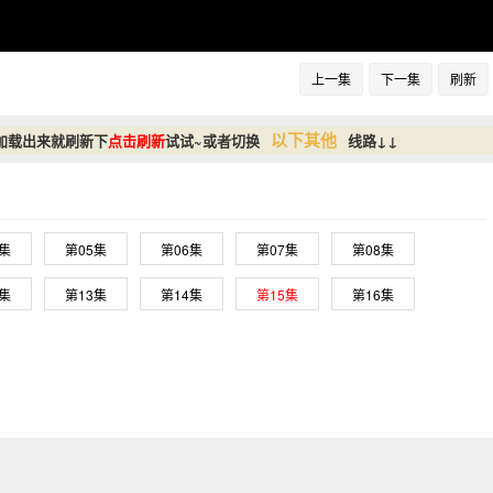
上一集
下一集
刷新
以下其他
加载出来就刷新下
点击刷新
试试~或者切换
线路↓↓
4集
第05集
第06集
第07集
第08集
2集
第13集
第14集
第15集
第16集